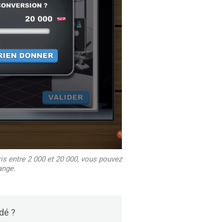
s entre 2 000 et 20 000, vous pouvez
ange.
idé ?