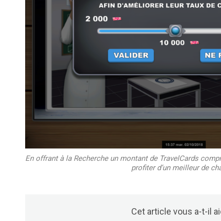
En offrant à la Recherche un montant de TravelCards compri
profiter d’un meilleur de ch
Cet article vous a-t-il a