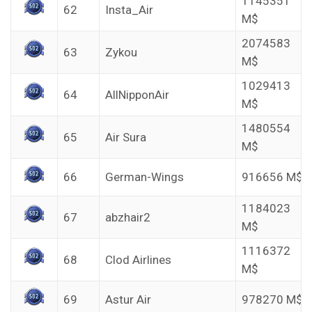
1145351
62
Insta_Air
M$
2074583
63
Zykou
M$
1029413
64
AllNipponAir
M$
1480554
65
Air Sura
M$
66
German-Wings
916656 M$
1184023
67
abzhair2
M$
1116372
68
Clod Airlines
M$
69
Astur Air
978270 M$