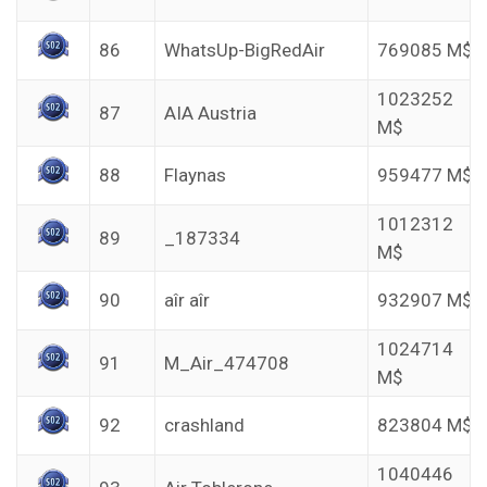
86
WhatsUp-BigRedAir
769085 M$
1023252
87
AIA Austria
M$
88
Flaynas
959477 M$
1012312
89
_187334
M$
90
aîr aîr
932907 M$
1024714
91
M_Air_474708
M$
92
crashland
823804 M$
1040446