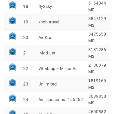
5154044
18
fly2sky
M$
3847129
19
knob travel
M$
3475653
20
Air Kru
M$
3181286
21
iMod Jet
M$
2136879
22
Whatsup – MillionAir
M$
1819165
23
Unlimited
M$
3089858
24
Air_couscous_155252
M$
2600882