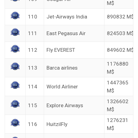
M$
110
Jet-Airways India
890832 M$
111
East Pegasus Air
824503 M$
112
Fly EVEREST
849602 M$
1176880
113
Barca airlines
M$
1447365
114
World Airliner
M$
1326602
115
Explore Airways
M$
1276231
116
HuitzilFly
M$