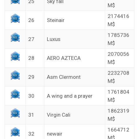
25
Sky fall
M$
2174416
26
Steinair
M$
1785736
27
Luxus
M$
2070056
28
AERO AZTECA
M$
2232708
29
Asm Clermont
M$
1761804
30
A wing and a prayer
M$
1862319
31
Virgin Cali
M$
1664712
32
newair
M$