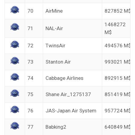
70
AirMine
827852 M$
1468272
71
NAL-Air
M$
72
TwinsAir
494576 M$
73
Stanton Air
993021 M$
74
Cabbage Airlines
892915 M$
75
Shane Air_1275137
851419 M$
76
JAS-Japan Air System
957724 M$
77
Babking2
640849 M$