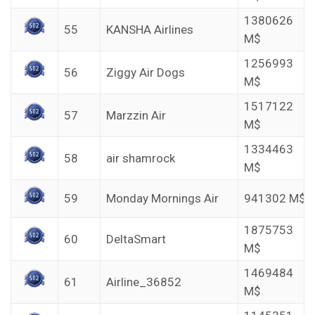
1380626
55
KANSHA Airlines
M$
1256993
56
Ziggy Air Dogs
M$
1517122
57
Marzzin Air
M$
1334463
58
air shamrock
M$
59
Monday Mornings Air
941302 M$
1875753
60
DeltaSmart
M$
1469484
61
Airline_36852
M$