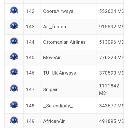
142
CoorsAirways
552624 M$
143
Air_funtua
915592 M$
144
Ottomanian Airlines
513096 M$
145
MoveAir
776223 M$
146
TUI UK Airways
370590 M$
1111842
147
Snipair
M$
148
_Serendipity_
343677 M$
149
AfricanAir
491895 M$