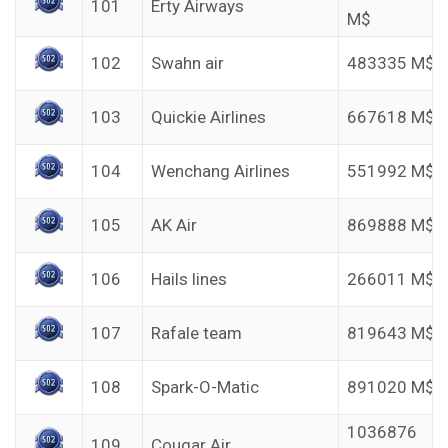
101
Erty Airways
M$
102
Swahn air
483335 M$
103
Quickie Airlines
667618 M$
104
Wenchang Airlines
551992 M$
105
AK Air
869888 M$
106
Hails lines
266011 M$
107
Rafale team
819643 M$
108
Spark-O-Matic
891020 M$
1036876
109
Cougar Air