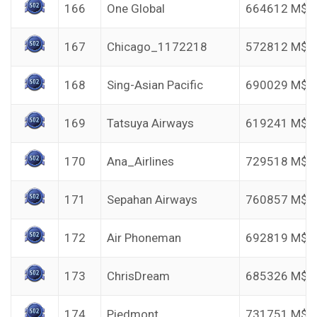
166
One Global
664612 M$
167
Chicago_1172218
572812 M$
168
Sing-Asian Pacific
690029 M$
169
Tatsuya Airways
619241 M$
170
Ana_Airlines
729518 M$
171
Sepahan Airways
760857 M$
172
Air Phoneman
692819 M$
173
ChrisDream
685326 M$
174
Piedmont
731751 M$