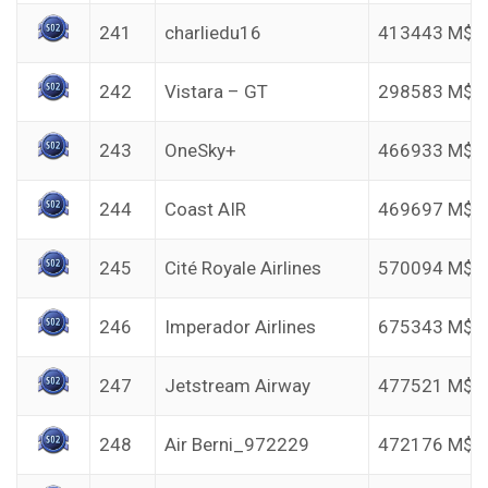
241
charliedu16
413443 M$
242
Vistara – GT
298583 M$
243
OneSky+
466933 M$
244
Coast AIR
469697 M$
245
Cité Royale Airlines
570094 M$
246
Imperador Airlines
675343 M$
247
Jetstream Airway
477521 M$
248
Air Berni_972229
472176 M$