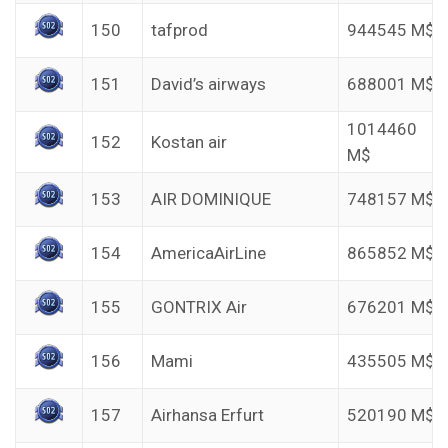
150
tafprod
944545 M$
151
David’s airways
688001 M$
1014460
152
Kostan air
M$
153
AIR DOMINIQUE
748157 M$
154
AmericaAirLine
865852 M$
155
GONTRIX Air
676201 M$
156
Mami
435505 M$
157
Airhansa Erfurt
520190 M$