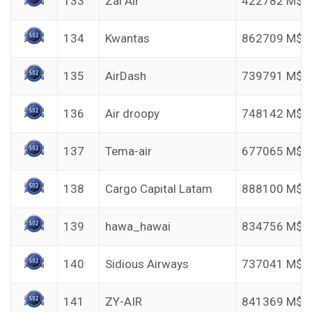
133
Zai Air
422782 M$
134
Kwantas
862709 M$
135
AirDash
739791 M$
136
Air droopy
748142 M$
137
Tema-air
677065 M$
138
Cargo Capital Latam
888100 M$
139
hawa_hawai
834756 M$
140
Sidious Airways
737041 M$
141
ZY-AIR
841369 M$