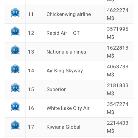
4622274
11
Chickenwing airline
M$
3571995
12
Rapid Air – GT
M$
1622813
13
Nationale airlines
M$
4063733
14
Air King Skyway
M$
2181833
15
Superior
M$
3547274
16
White Lake City Air
M$
2214403
17
Kiwiana Global
M$