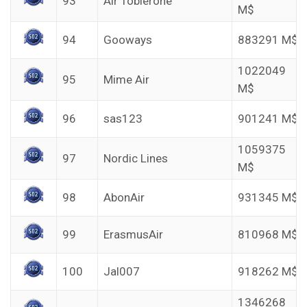
93
Air Toblerone
M$
94
Gooways
883291 M$
1022049
95
Mime Air
M$
96
sas123
901241 M$
1059375
97
Nordic Lines
M$
98
AbonAir
931345 M$
99
ErasmusAir
810968 M$
100
Jal007
918262 M$
1346268