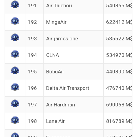
191
Air Taichou
540865 M$
192
MingaAir
622412 M$
193
Air james one
535522 M$
194
CLNA
534970 M$
195
BobuAir
440890 M$
196
Delta Air Transport
476740 M$
197
Air Hardman
690068 M$
198
Lane Air
816789 M$