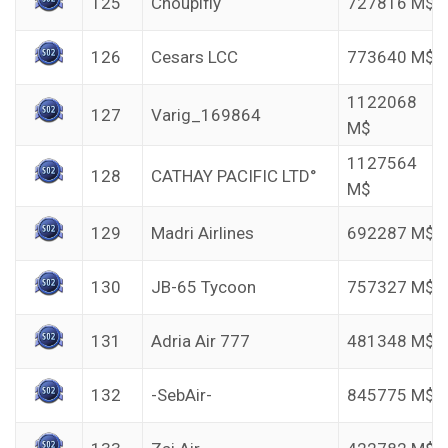
125
Choupifly
727816 M$
126
Cesars LCC
773640 M$
1122068
127
Varig_169864
M$
1127564
128
CATHAY PACIFIC LTD°
M$
129
Madri Airlines
692287 M$
130
JB-65 Tycoon
757327 M$
131
Adria Air 777
481348 M$
132
-SebAir-
845775 M$