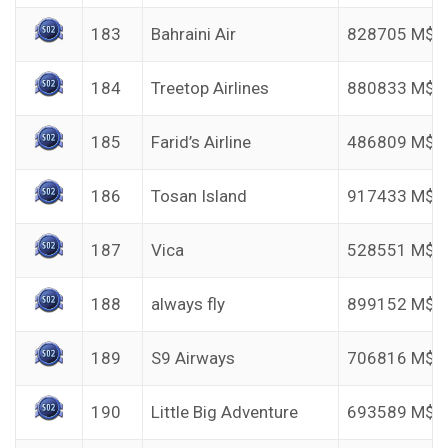
183
Bahraini Air
828705 M$
184
Treetop Airlines
880833 M$
185
Farid’s Airline
486809 M$
186
Tosan Island
917433 M$
187
Vica
528551 M$
188
always fly
899152 M$
189
S9 Airways
706816 M$
190
Little Big Adventure
693589 M$