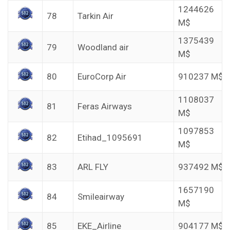
1244626
78
Tarkin Air
M$
1375439
79
Woodland air
M$
80
EuroCorp Air
910237 M$
1108037
81
Feras Airways
M$
1097853
82
Etihad_1095691
M$
83
ARL FLY
937492 M$
1657190
84
Smileairway
M$
85
EKE_Airline
904177 M$