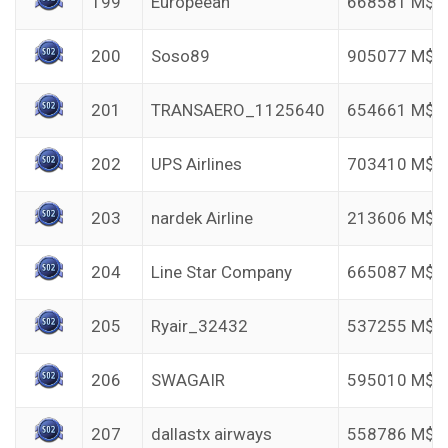
199
Europeean
668581 M$
200
Soso89
905077 M$
201
TRANSAERO_1125640
654661 M$
202
UPS Airlines
703410 M$
203
nardek Airline
213606 M$
204
Line Star Company
665087 M$
205
Ryair_32432
537255 M$
206
SWAGAIR
595010 M$
207
dallastx airways
558786 M$