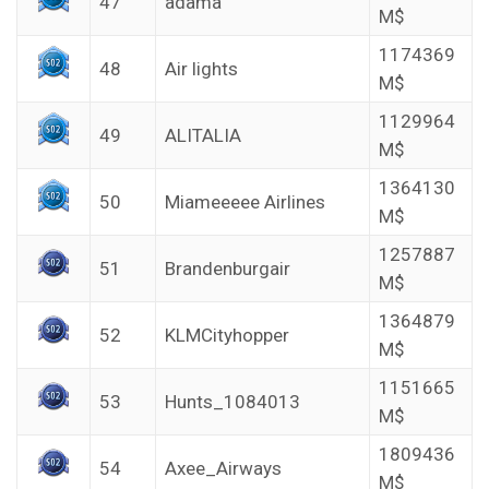
47
adama
M$
1174369
48
Air lights
M$
1129964
49
ALITALIA
M$
1364130
50
Miameeeee Airlines
M$
1257887
51
Brandenburgair
M$
1364879
52
KLMCityhopper
M$
1151665
53
Hunts_1084013
M$
1809436
54
Axee_Airways
M$