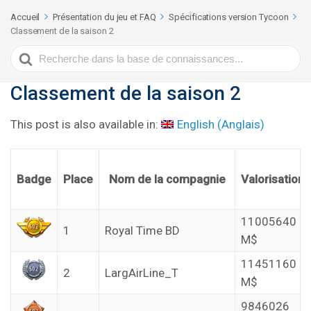
Accueil
Présentation du jeu et FAQ
Spécifications version Tycoon
Classement de la saison 2
Rechercher
Classement de la saison 2
This post is also available in:
English
(
Anglais
)
Badge
Place
Nom de la compagnie
Valorisation
11005640
1
Royal Time BD
M$
11451160
2
LargAirLine_T
M$
9846026