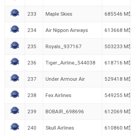
233
Maple Skies
685546 M$
234
Air Nippon Airways
613668 M$
235
Royals_937167
503233 M$
236
Tiger_Airline_544038
618716 M$
237
Under Armour Air
529418 M$
238
Fex Airlines
549255 M$
239
BOBAIR_698696
612069 M$
240
Skull Airlines
610860 M$