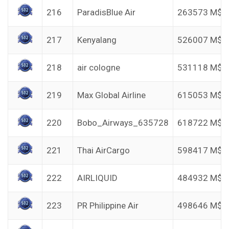
216
ParadisBlue Air
263573 M$
217
Kenyalang
526007 M$
218
air cologne
531118 M$
219
Max Global Airline
615053 M$
220
Bobo_Airways_635728
618722 M$
221
Thai AirCargo
598417 M$
222
AIRLIQUID
484932 M$
223
PR Philippine Air
498646 M$