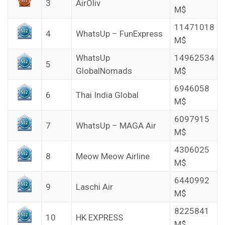
3
AirOliv
M$
11471018
4
WhatsUp – FunExpress
M$
WhatsUp
14962534
5
GlobalNomads
M$
6946058
6
Thai India Global
M$
6097915
7
WhatsUp – MAGA Air
M$
4306025
8
Meow Meow Airline
M$
6440992
9
Laschi Air
M$
8225841
10
HK EXPRESS
M$