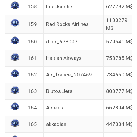
158
Lueckair 67
627792 M$
1100279
159
Red Rocks Airlines
M$
160
dino_673097
579541 M$
161
Haitian Airways
753785 M$
162
Air_france_207469
734650 M$
163
Blutos Jets
800777 M$
164
Air enis
662894 M$
165
akkadian
447334 M$