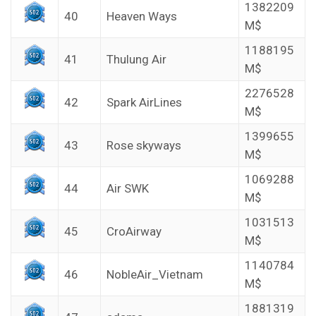
1382209
40
Heaven Ways
M$
1188195
41
Thulung Air
M$
2276528
42
Spark AirLines
M$
1399655
43
Rose skyways
M$
1069288
44
Air SWK
M$
1031513
45
CroAirway
M$
1140784
46
NobleAir_Vietnam
M$
1881319