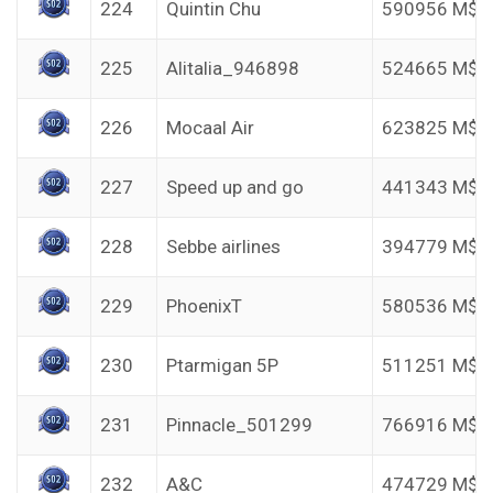
224
Quintin Chu
590956 M$
225
Alitalia_946898
524665 M$
226
Mocaal Air
623825 M$
227
Speed up and go
441343 M$
228
Sebbe airlines
394779 M$
229
PhoenixT
580536 M$
230
Ptarmigan 5P
511251 M$
231
Pinnacle_501299
766916 M$
232
A&C
474729 M$