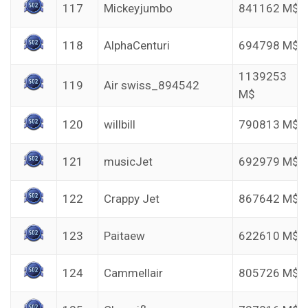
117
Mickeyjumbo
841162 M$
118
AlphaCenturi
694798 M$
1139253
119
Air swiss_894542
M$
120
willbill
790813 M$
121
musicJet
692979 M$
122
Crappy Jet
867642 M$
123
Paitaew
622610 M$
124
Cammellair
805726 M$