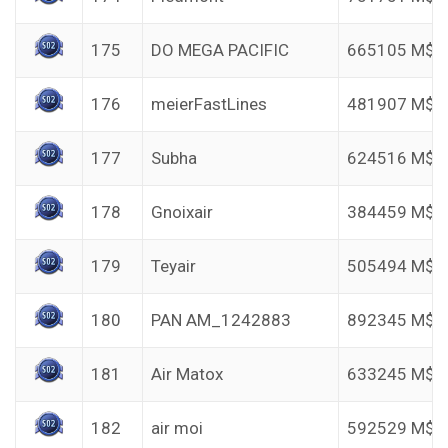
175
DO MEGA PACIFIC
665105 M$
176
meierFastLines
481907 M$
177
Subha
624516 M$
178
Gnoixair
384459 M$
179
Teyair
505494 M$
180
PAN AM_1242883
892345 M$
181
Air Matox
633245 M$
182
air moi
592529 M$