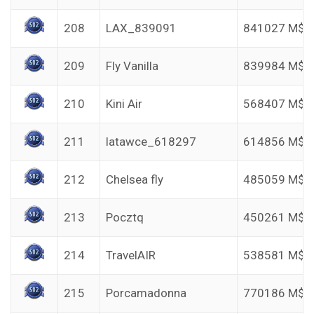
208
LAX_839091
841027 M$
209
Fly Vanilla
839984 M$
210
Kini Air
568407 M$
211
latawce_618297
614856 M$
212
Chelsea fly
485059 M$
213
Pocztq
450261 M$
214
TravelAIR
538581 M$
215
Porcamadonna
770186 M$