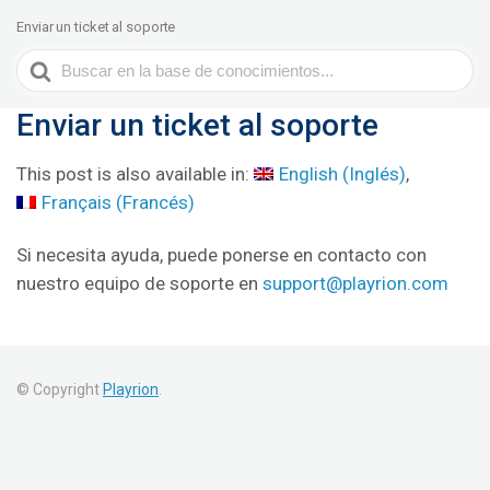
Enviar un ticket al soporte
Search
For
Enviar un ticket al soporte
This post is also available in:
English
(
Inglés
)
Français
(
Francés
)
Si necesita ayuda, puede ponerse en contacto con
nuestro equipo de soporte en
support@playrion.com
© Copyright
Playrion
.